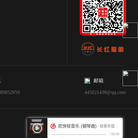
真
邮箱
-89852959
445021438@qq.com