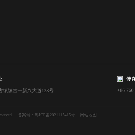
址
传
+86-760
古镇镇古一新兴大道128号
rved.
备案号：
粤ICP备2021115415号
网站地图